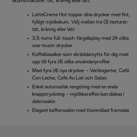
skumstrukturer: tät, krämig eller lätt.
LatteCrema Hot toppar dina drycker med fint,
fylligt mjölkskum. Välj mellan tre (3) texturer:
tät, krämig eller lätt
3,5-tums full-touch-färgdisplay med 24 olika
one-touch-drycker
Kaffeklassiker som skräddarsytts för dig med
upp till fyra (4) olika användarprofiler
Med fyra (4) nya drycker – Verlängerter, Café
Con Leche, Café Au Lait och Galao
Enkel automatisk rengöring med en enda
knapptryckning – mjölkkaraffen kan diskas i
diskmaskin
Elegant kaffemaskin med titanmålad framsida