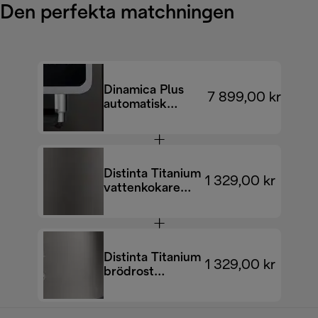
Den perfekta matchningen
Dinamica Plus
7 899,00 kr
automatisk
kaffebryggare
ECAM380.95.TB
Distinta Titanium
1 329,00 kr
vattenkokare
KBIN2001.TB
Distinta Titanium
1 329,00 kr
brödrost
CTIN2103.TB