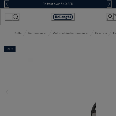
Skip
Fri frakt över 540 SEK
to
Content
Accessibility
Statement
Kaffe
Kaffemaskiner
Automatiska kaffemaskiner
Dinamica
Di
-39 %