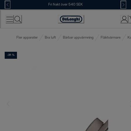
Skip
Fri frakt över 540 SEK
to
Content
Accessibility
Statement
Fler apparater
Bra luft
Bärbar uppvärmning
Fläktvärmare
Ka
-31 %