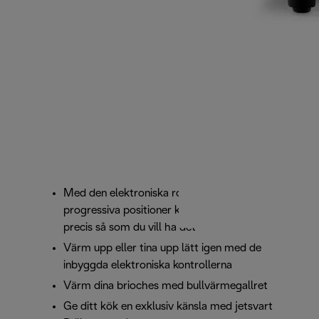
Med den elektroniska rostningskontrollen i sex
progressiva positioner kan du rosta ditt bröd
precis så som du vill ha det
Värm upp eller tina upp lätt igen med de
inbyggda elektroniska kontrollerna
Värm dina brioches med bullvärmegallret
Ge ditt kök en exklusiv känsla med jetsvart