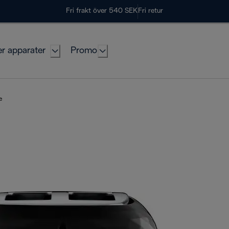
Fri frakt över 540 SEK
Fri retur
er apparater
Promo
e