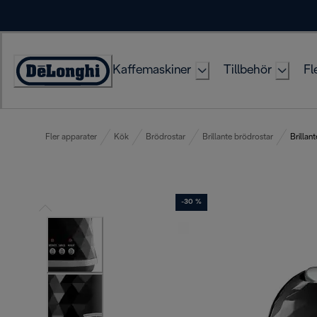
Skip
to
Content
Kaffemaskiner
Tillbehör
Fl
Accessibility
Statement
Fler apparater
Kök
Brödrostar
Brillante brödrostar
Brillant
-30 %