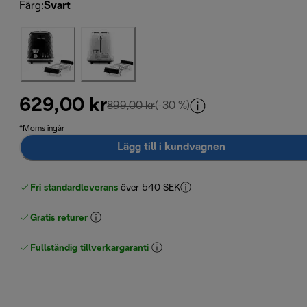
Färg
:
Svart
629,00 kr
ursprungligt pris 899,00 kr
899,00 kr
(-30 %)
*Moms ingår
Lägg till i kundvagnen
Fri standardleverans
över 540 SEK
Gratis returer
Fullständig tillverkargaranti