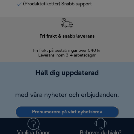
(Produktetiketter) Snabb support
Fri frakt & snabb leverans
Fri frakt på beställningar över 540 kr
30 d
Leverans inom 3-4 arbetsdagar
Håll dig uppdaterad
med våra nyheter och erbjudanden.
Prenumerera på vårt nyhetsbrev
Vanliga frågor
Behöver du hjälp?