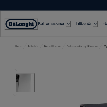
Skip
to
Content
Kaffemaskiner
Tillbehör
Fl
Accessibility
Statement
Kaffe
Tillbehör
Kaffetillbehör
Automatiska mjölkkannor
Mj