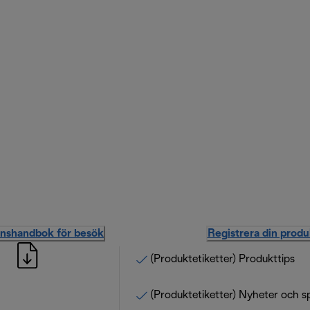
onshandbok för besök
Registrera din produ
(Produktetiketter) Produkttips
(Produktetiketter) Nyheter och s