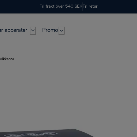
Fri frakt över 540 SEK
Fri retur
er apparater
Promo
ölkkanna