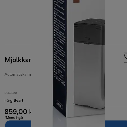
Mjölkkanna
Automatiska mjölkkannor
DLSC020
Färg
:
Svart
859,00 kr
*Moms ingår
Lägg till i kundvagnen