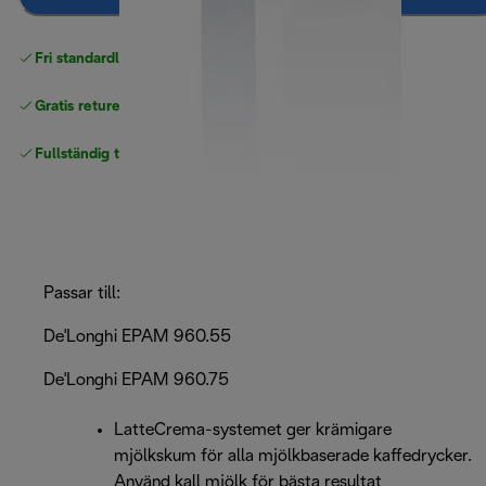
Fri standardleverans
över 540 SEK
Gratis returer
Fullständig tillverkargaranti
Passar till:
De'Longhi EPAM 960.55
De'Longhi EPAM 960.75
LatteCrema-systemet ger krämigare
mjölkskum för alla mjölkbaserade kaffedrycker.
Använd kall mjölk för bästa resultat