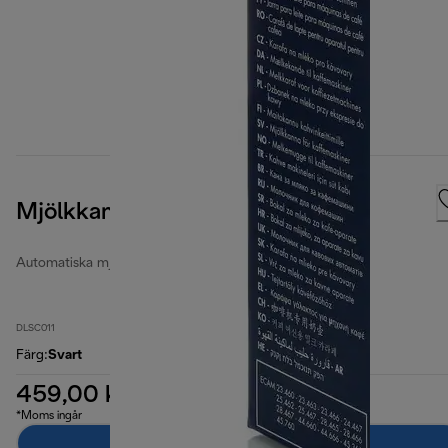
Mjölkkanna
Automatiska mjölkkannor
DLSC011
Färg
:
Svart
459,00 kr
*Moms ingår
Lägg till i kundvagnen