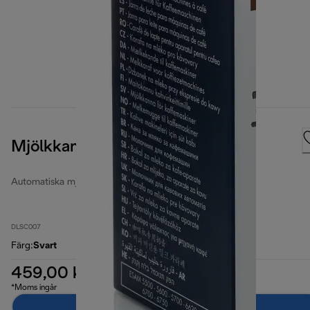
Mjölkkanna
Automatiska mjölkkannor
DLSC007
Färg
:
Svart
459,00 kr
*Moms ingår
Lägg till i kundvagnen