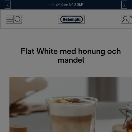
Skip
Fri frakt över 540 SEK
to
Content
Accessibility
Statement
Flat White med honung och
mandel