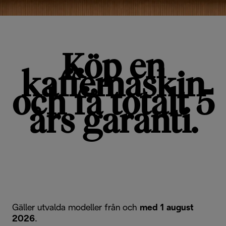
Köp en
kaffemaskin
och få totalt 5
års garanti.
Gäller utvalda modeller från och
med 1 august
2026
.