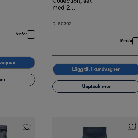
Collection, set
med 2
espressoglas, 2
cappuccinoglas, 2
DLSC302
lattemacchiato-
Jämför
glas med dubbla
väggar
Jämför
dvagnen
Lägg till i kundvagnen
mer
Upptäck mer