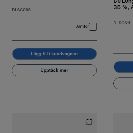
De'Long
35 %, 
DLSC068
65 % R
DLSC611
Jämför
Lägg till i kundvagnen
Upptäck mer