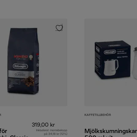
R
KAFFETILLBEHÖR
319,00 kr
för
Mjölkskumningska
Inkluderat momsbelopp
på 34,18 kr (12%)