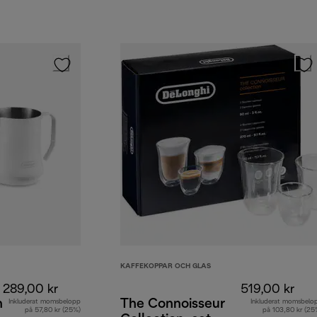
KAFFEKOPPAR OCH GLAS
289,00 kr
519,00 kr
nna
The Connoisseur
Inkluderat momsbelopp
Inkluderat momsbelo
på 57,80 kr (25%)
på 103,80 kr (25