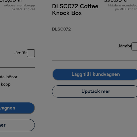
319,00 kr
399,00 kr
DLSC072 Coffee
Inkluderat momsbelopp
Inkluderat momsbelo
på 34,18 kr (12%)
på 79,80 kr (25
Knock Box
DLSC072
Jämför
Jämför
Lägg till i kundvagnen
sta-bönor
l kopp
Upptäck mer
dvagnen
mer