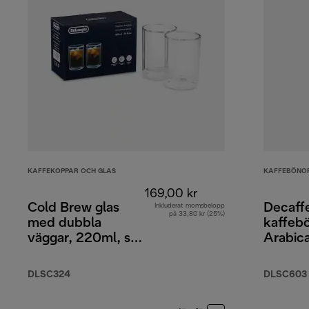
KAFFEKOPPAR OCH GLAS
KAFFEBÖNO
169,00 kr
Cold Brew glas
Decaff
Inkluderat momsbelopp
på 33,80 kr (25%)
med dubbla
kaffeb
väggar, 220ml, set
Arabic
med 2
Robust
DLSC324
DLSC603