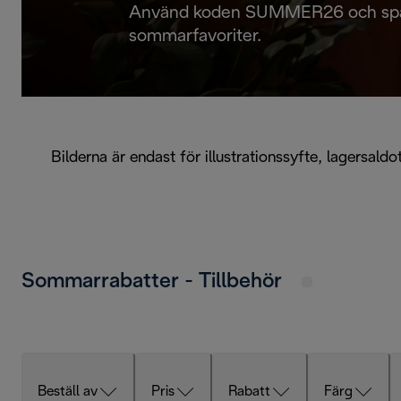
Använd koden SUMMER26 och spara
sommarfavoriter.
Bilderna är endast för illustrationssyfte, lagersal
Sommarrabatter - Tillbehör
Beställ av
Pris
Rabatt
Färg