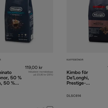
R
KAFFEBÖNOR
119,00 kr
einato
Kimbo för
Inkluderat momsbelopp
på 23,80 kr (25%)
önor, 50 %
De'Longhi,
a, 50 %
Prestige-
a, 250 g
blandning, 65 %
Arabica 35 %
DLSC614
Robusta, 250 g