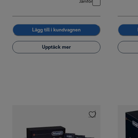
Jämför
Lägg till i kundvagnen
Upptäck mer