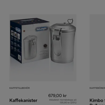
KAFFETILLBEHÖR
KAFFEBÖNO
679,00 kr
Kaffekanister
Kimbo 
Inkluderat momsbelopp på
135,80 kr (25%)