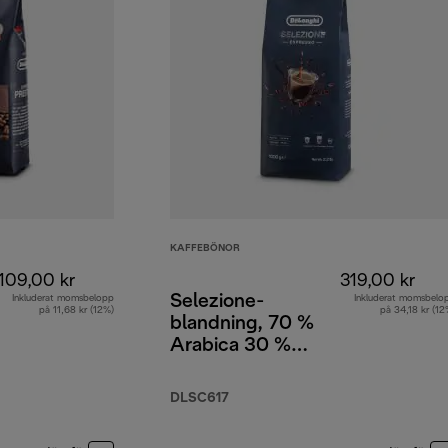
KAFFEBÖNOR
109,00 kr
319,00 kr
Selezione-
Inkluderat momsbelopp
Inkluderat momsbelo
på 11,68 kr (12%)
på 34,18 kr (12
blandning, 70 %
Arabica 30 %
Robusta, 1 kg
DLSC617