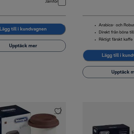
Jämför
Arabica- och Robu
Lägg till i kundvagnen
Direkt från böna til
Riktigt färskt kaffe
Upptäck mer
Lägg till i kun
Upptäck 