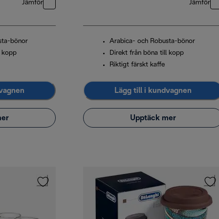
Jämför
Jämför
sta-bönor
Arabica- och Robusta-bönor
l kopp
Direkt från böna till kopp
Riktigt färskt kaffe
dvagnen
Lägg till i kundvagnen
mer
Upptäck mer