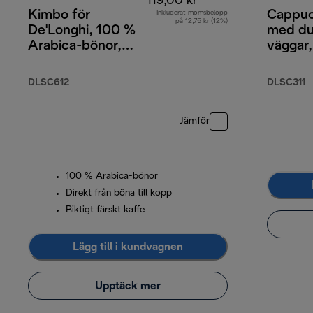
119,00 kr
Kimbo för
Cappuc
Inkluderat momsbelopp
på 12,75 kr (12%)
De'Longhi, 100 %
med du
Arabica-bönor,
väggar,
250 g
med 2
DLSC612
DLSC311
Jämför
100 % Arabica-bönor
Direkt från böna till kopp
Riktigt färskt kaffe
Lägg till i kundvagnen
Upptäck mer