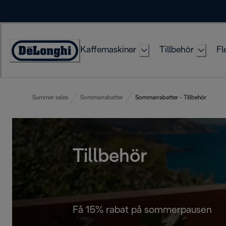
Skip
to
Content
Kaffemaskiner
Tillbehör
Fl
Accessibility
Statement
Summer sales
Sommarrabatter
Sommarrabatter - Tillbehör
Tillbehör
Få 15% rabat på sommerpausen