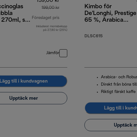
139,00 kr
cinoglas
Kimbo för
199,00 kr
bbla
De'Longhi, Prestige
Föreslaget pris
 270ml, set
65 %, Arabica
35 % Robusta, 1 kg
Inkluderat momsbelopp
ursprungligt pris 199,00 kr
på 27,80 kr (25%)
DLSC615
Jämför
Arabica- och Robu
Lägg till i kundvagnen
Direkt från böna til
Riktigt färskt kaffe
Upptäck mer
Lägg till i kun
Upptäck 