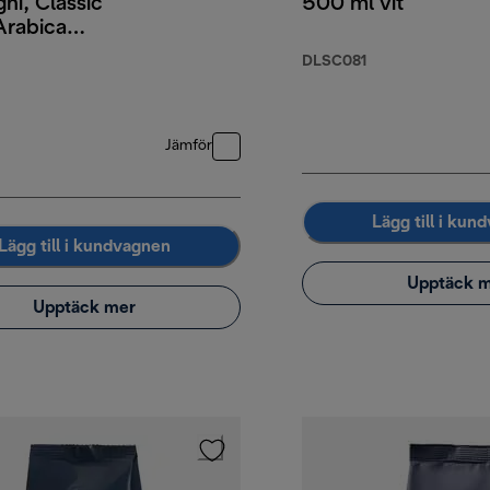
hi, Classic
500 ml vit
Arabica
obusta, 1 kg
DLSC081
Jämför
Lägg till i kun
Lägg till i kundvagnen
Upptäck 
Upptäck mer