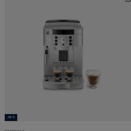
-14 %