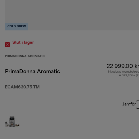
COLD BREW
Slut i lager
PRIMADONNA AROMATIC
22 999,00 k
PrimaDonna Aromatic
Inkluderat momsbelop
4 599,80 kr (
ECAM630.75.TM
Jämför