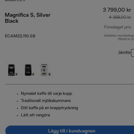
MAGNIFICA S
3 799,00 kr
Magnifica S, Silver
4 399,00 kr
Black
Föreslaget pris
ECAM22.110.SB
Inkluderat momsbelop
u
759,80 kr (
Jämför
Nymalet kaffe till varje kopp
Traditionell mjölkskummare
Ditt kaffe på en knapptryckning
Lätt att rengöra
Lägg till i kundvagnen