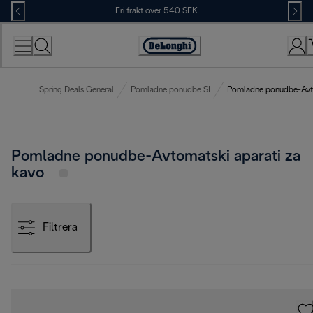
Skip
Fri frakt över 540 SEK
to
Content
Accessibility
Statement
Spring Deals General
Pomladne ponudbe SI
Pomladne ponudbe-Avto
Pomladne ponudbe-Avtomatski aparati za
kavo
Filtrera