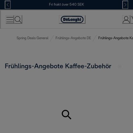
Skip
Fri frakt över 540 SEK
to
Content
Accessibility
Statement
Spring Deals General
Frühlings-Angebote DE
Frühlings-Angebote K
Frühlings-Angebote Kaffee-Zubehör