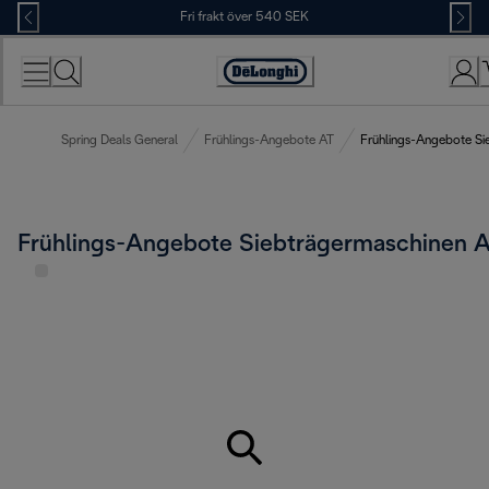
Skip
Fri frakt över 540 SEK
to
Content
Accessibility
Statement
Spring Deals General
Frühlings-Angebote AT
Frühlings-Angebote Si
Frühlings-Angebote Siebträgermaschinen 