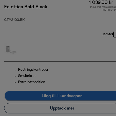
1 039,00 kr
Eclettica Bold Black
Inkluderat momsbelop
207,80 kr (
CTY2103.BK
Jämför
Rostningskontroller
Smulbricka
Extra lyftposition
Lägg till i kundvagnen
Upptäck mer