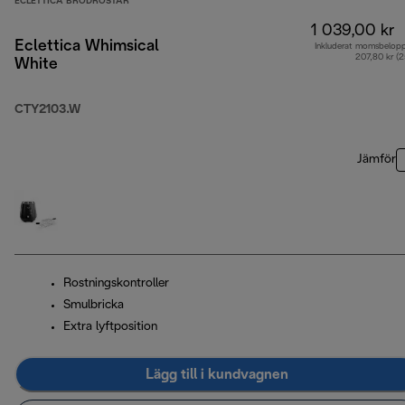
ECLETTICA BRÖDROSTAR
1 039,00 kr
Eclettica Whimsical
Inkluderat momsbelop
207,80 kr (
White
CTY2103.W
Jämför
Rostningskontroller
Smulbricka
Extra lyftposition
Lägg till i kundvagnen