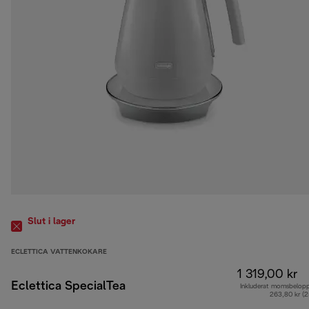
Slut i lager
ECLETTICA VATTENKOKARE
1 319,00 kr
Eclettica SpecialTea
Inkluderat momsbelop
263,80 kr (