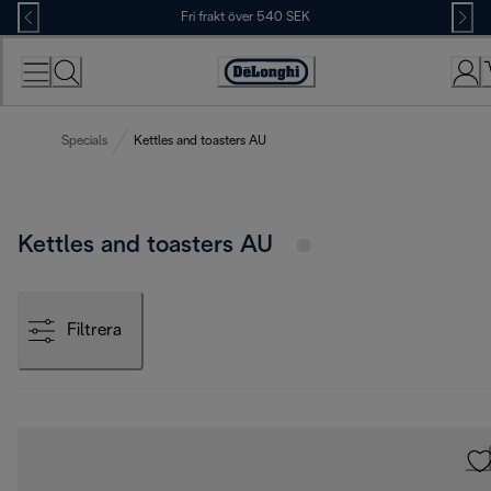
Skip
Fri frakt över 540 SEK
to
Content
Accessibility
Statement
Specials
Kettles and toasters AU
Kettles and toasters AU
Filtrera