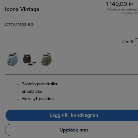
1 149,00 kr
Icona Vintage
Inkluderat momsbelop
229,80 kr (
CTOV2103.BG
Jämför
Rostningskontroller
Smulbricka
Extra lyftposition
Lägg till i kundvagnen
Upptäck mer