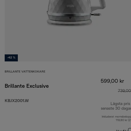
-42 %
BRILLANTE VATTENKOKARE
599,00 kr
Brillante Exclusive
739,00
KBJX2001.W
Lägsta pris
senaste 30 daga
Inkluderat momsbelop
119,80 kr (