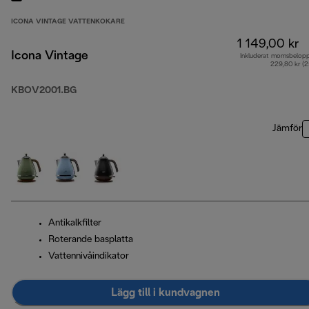
ICONA VINTAGE VATTENKOKARE
1 149,00 kr
Icona Vintage
Inkluderat momsbelop
229,80 kr (
KBOV2001.BG
Jämför
Antikalkfilter
Roterande basplatta
Vattennivåindikator
Lägg till i kundvagnen