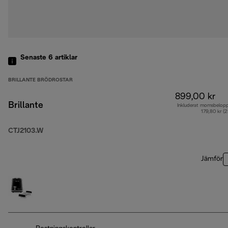
Senaste 6
artiklar
BRILLANTE BRÖDROSTAR
899,00 kr
Brillante
Inkluderat momsbelop
179,80 kr (
CTJ2103.W
Jämför