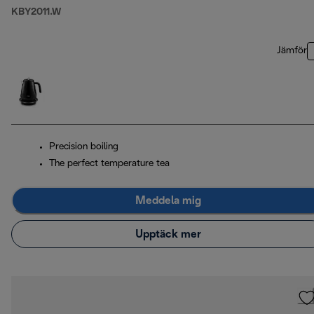
KBY2011.W
Jämför
Precision boiling
The perfect temperature tea
Meddela mig
Upptäck mer