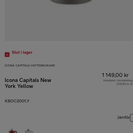
Slut i lager
ICONA CAPITALS VATTENKOKARE
1 149,00 kr
Icona Capitals New
Inkluderat momsbelop
229,80 kr (
York Yellow
KBOC2001.Y
Jämför