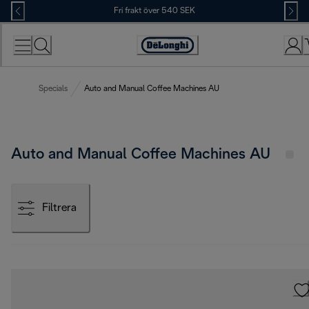
Skip
Fri frakt över 540 SEK
to
Content
Accessibility
Statement
Specials
Auto and Manual Coffee Machines AU
Auto and Manual Coffee Machines AU
Filtrera