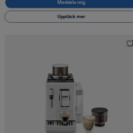
Meddela mig
Upptäck mer