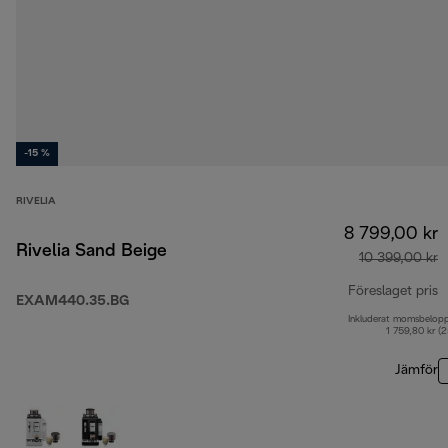
-15 %
RIVELIA
8 799,00 kr
Rivelia Sand Beige
10 399,00 kr
Föreslaget pris
EXAM440.35.BG
Inkluderat momsbelop
u
1 759,80 kr (
Jämför