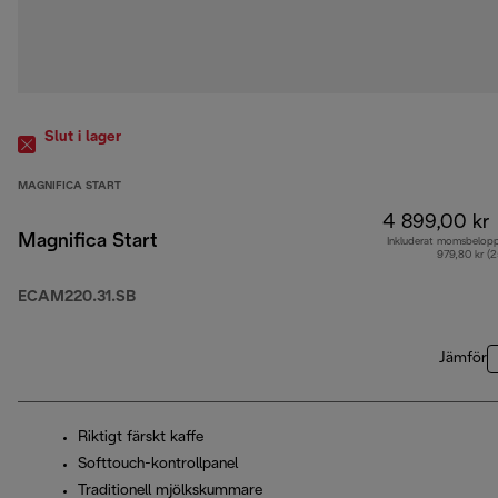
Slut i lager
MAGNIFICA START
4 899,00 kr
Magnifica Start
Inkluderat momsbelop
979,80 kr (
ECAM220.31.SB
Jämför
Riktigt färskt kaffe
Softtouch-kontrollpanel
Traditionell mjölkskummare