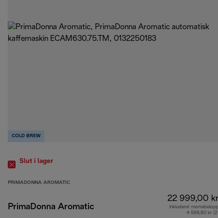
COLD BREW
Slut i lager
PRIMADONNA AROMATIC
22 999,00 k
PrimaDonna Aromatic
Inkluderat momsbelop
4 599,80 kr (