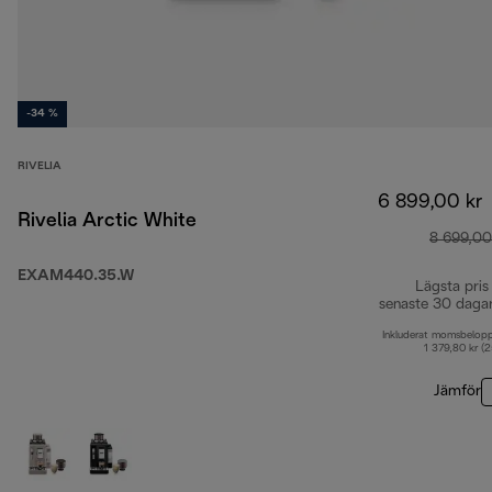
-34 %
RIVELIA
6 899,00 kr
Rivelia Arctic White
8 699,00
EXAM440.35.W
Lägsta pris
senaste 30 daga
Inkluderat momsbelop
1 379,80 kr (
Jämför