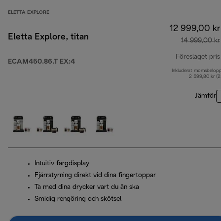
ELETTA EXPLORE
12 999,00 kr
Eletta Explore, titan
14 999,00 kr
Föreslaget pris
ECAM450.86.T EX:4
Inkluderat momsbelop
2 599,80 kr (
Jämför
Intuitiv färgdisplay
Fjärrstyrning direkt vid dina fingertoppar
Ta med dina drycker vart du än ska
Smidig rengöring och skötsel