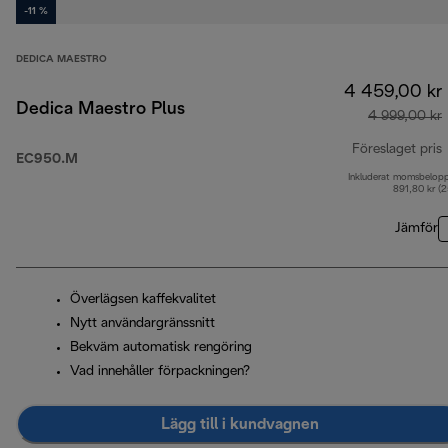
-11 %
DEDICA MAESTRO
4 459,00 kr
Dedica Maestro Plus
4 999,00 kr
Föreslaget pris
EC950.M
Inkluderat momsbelop
u
891,80 kr (
Jämför
Överlägsen kaffekvalitet
Nytt användargränssnitt
Bekväm automatisk rengöring
Vad innehåller förpackningen?
Lägg till i kundvagnen