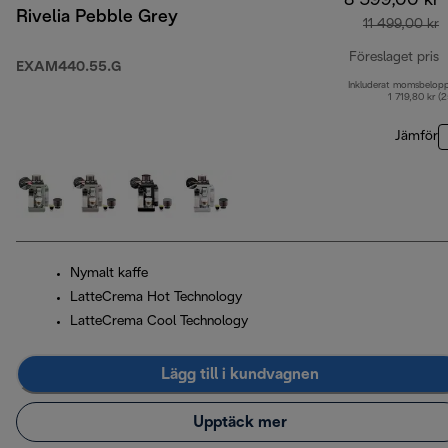
8 599,00 kr
Rivelia Pebble Grey
11 499,00 kr
Föreslaget pris
EXAM440.55.G
Inkluderat momsbelop
u
1 719,80 kr (
Jämför
Nymalt kaffe
LatteCrema Hot Technology
LatteCrema Cool Technology
Lägg till i kundvagnen
Upptäck mer