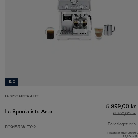
-12 %
LA SPECIALISTA ARTE
5 999,00 kr
La Specialista Arte
6 799,00 kr
Föreslaget pris
EC9155.W EX:2
Inkluderat momsbelop
u
1 199,80 kr (