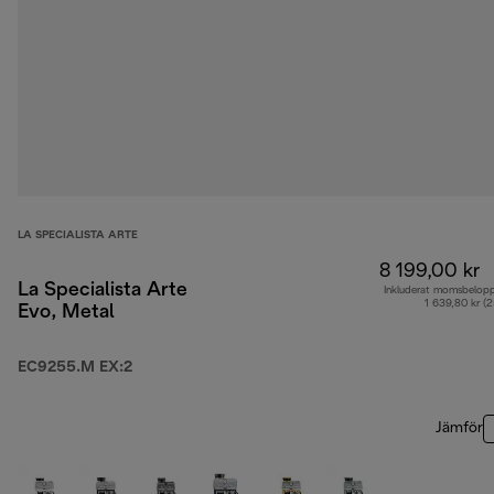
LA SPECIALISTA ARTE
8 199,00 kr
La Specialista Arte
Inkluderat momsbelop
1 639,80 kr (
Evo, Metal
EC9255.M EX:2
Jämför