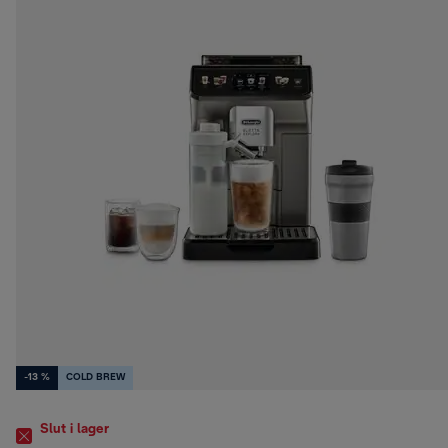
-13 %
COLD BREW
Slut i lager