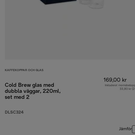
KAFFEKOPPAR OCH GLAS
169,00 kr
Cold Brew glas med
Inkluderat momsbelop
33,80 kr (
dubbla väggar, 220ml,
set med 2
DLSC324
Jämför