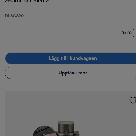
250ml, set med 2
DLSC320
Jämför
Lägg till i kundvagnen
Upptäck mer