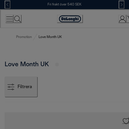
Skip
Fri frakt över 540 SEK
to
Content
Accessibility
Statement
Promotion
Love Month UK
Love Month UK
Filtrera