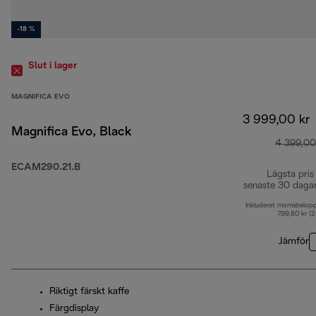
-18 %
Slut i lager
MAGNIFICA EVO
3 999,00 kr
Magnifica Evo, Black
4 399,00
ECAM290.21.B
Lägsta pris
senaste 30 daga
Inkluderat momsbelop
799,80 kr (
Jämför
Riktigt färskt kaffe
Färgdisplay