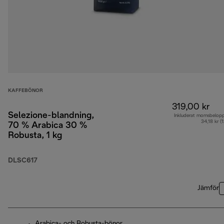
KAFFEBÖNOR
319,00 kr
Selezione-blandning,
Inkluderat momsbelop
34,18 kr (
70 % Arabica 30 %
Robusta, 1 kg
DLSC617
Jämför
Arabica- och Robusta-bönor