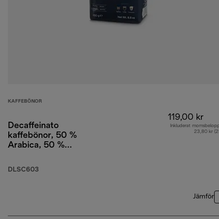
KAFFEBÖNOR
119,00 kr
Decaffeinato
Inkluderat momsbelop
23,80 kr (
kaffebönor, 50 %
Arabica, 50 %
Robusta, 250 g
DLSC603
Jämför