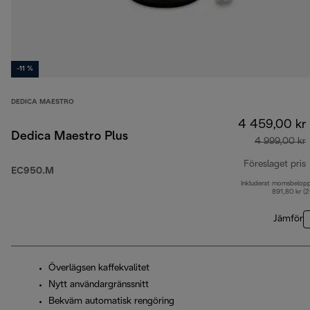
-11 %
DEDICA MAESTRO
4 459,00 kr
Dedica Maestro Plus
4 999,00 kr
Föreslaget pris
EC950.M
Inkluderat momsbelop
u
891,80 kr (
Jämför
Överlägsen kaffekvalitet
Nytt användargränssnitt
Bekväm automatisk rengöring