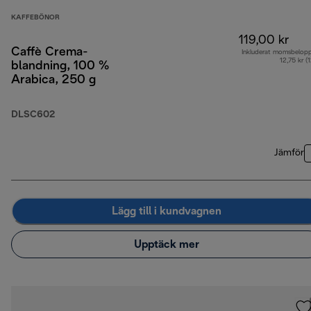
KAFFEBÖNOR
119,00 kr
Caffè Crema-
Inkluderat momsbelop
12,75 kr (
blandning, 100 %
Arabica, 250 g
DLSC602
Jämför
Lägg till i kundvagnen
Upptäck mer