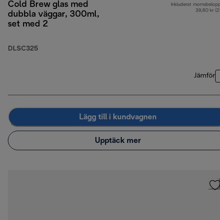
Cold Brew glas med
Inkluderat momsbelop
39,80 kr (
dubbla väggar, 300ml,
set med 2
DLSC325
Jämför
Lägg till i kundvagnen
Upptäck mer