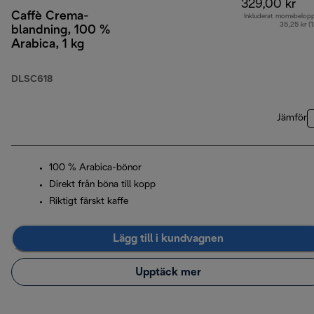
329,00 kr
Caffè Crema-
Inkluderat momsbelop
35,25 kr (
blandning, 100 %
Arabica, 1 kg
DLSC618
Jämför
100 % Arabica-bönor
Direkt från böna till kopp
Riktigt färskt kaffe
Lägg till i kundvagnen
Upptäck mer