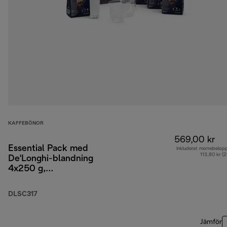
KAFFEBÖNOR
569,00 kr
Essential Pack med
Inkluderat momsbelop
113,80 kr (
De'Longhi-blandning
4x250 g,
cappuccinoglas x2 och
vattenfilter
DLSC317
Jämför