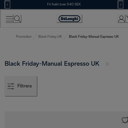
Skip
Fri frakt över 540 SEK
to
Content
Accessibility
Statement
Promotion
Black Friday UK
Black Friday-Manual Espresso UK
Black Friday-Manual Espresso UK
Filtrera