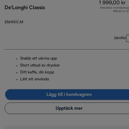
1 999,00 kr
De'Longhi Classic
Inkluderat momsbelop
399,80 kr (
EM450.M
Jämför
Snabb att värma upp
Stort utbud av drycker
Ditt kaffe, din kopp
Lätt att använda
Lägg till i kundvagnen
Upptäck mer