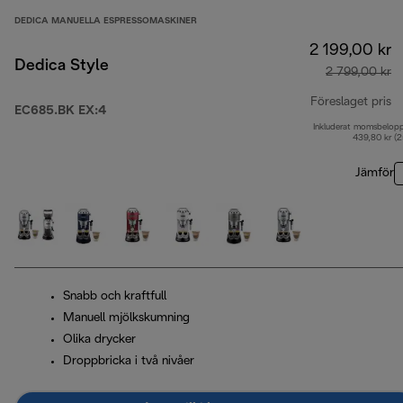
DEDICA MANUELLA ESPRESSOMASKINER
2 199,00 kr
Dedica Style
2 799,00 kr
Föreslaget pris
EC685.BK EX:4
Inkluderat momsbelop
ur
439,80 kr (
Jämför
Snabb och kraftfull
Manuell mjölkskumning
Olika drycker
Droppbricka i två nivåer