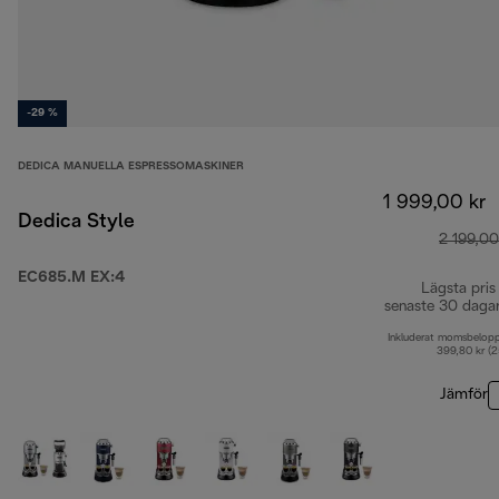
-29 %
DEDICA MANUELLA ESPRESSOMASKINER
1 999,00 kr
Dedica Style
2 199,00
EC685.M EX:4
Lägsta pris
senaste 30 daga
Inkluderat momsbelop
399,80 kr (
Jämför