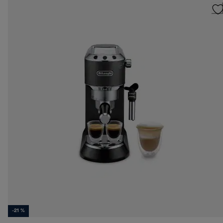
-21 %