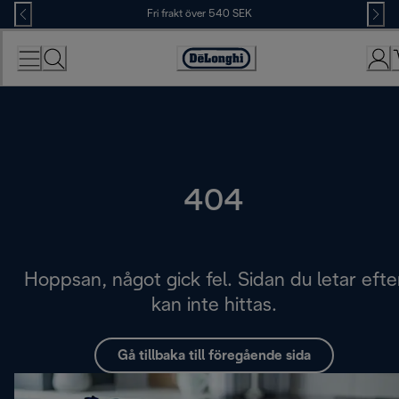
Skip
Fri frakt över 540 SEK
to
Content
Accessibility
Statement
404
Hoppsan, något gick fel. Sidan du letar efte
kan inte hittas.
Gå tillbaka till föregående sida