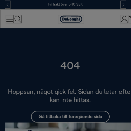
Skip
Fri frakt över 540 SEK
to
Content
Accessibility
Statement
404
Hoppsan, något gick fel. Sidan du letar efte
kan inte hittas.
Gå tillbaka till föregående sida