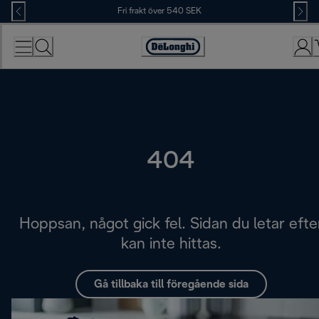
Skip
Fri frakt över 540 SEK
to
Content
Accessibility
Statement
404
Hoppsan, något gick fel. Sidan du letar efte
kan inte hittas.
Gå tillbaka till föregående sida