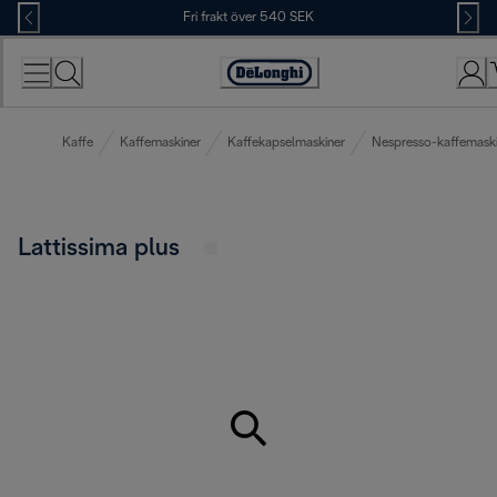
Skip
Fri frakt över 540 SEK
to
Content
Accessibility
Statement
Kaffe
Kaffemaskiner
Kaffekapselmaskiner
Nespresso-kaffemask
Lattissima plus