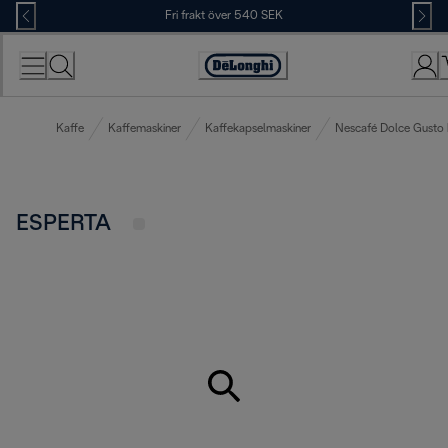
Skip
Fri frakt över 540 SEK
to
Content
Accessibility
Statement
Kaffe
Kaffemaskiner
Kaffekapselmaskiner
Nescafé Dolce Gusto 
ESPERTA