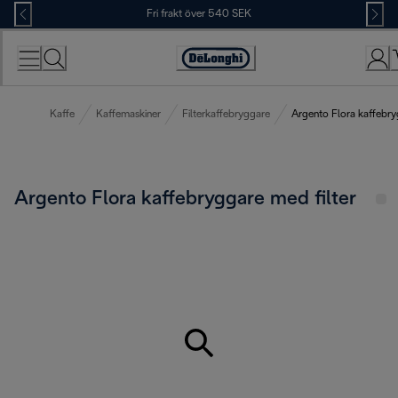
Skip
Fri frakt över 540 SEK
to
Content
Accessibility
Statement
Kaffe
Kaffemaskiner
Filterkaffebryggare
Argento Flora kaffebry
Argento Flora kaffebryggare med filter