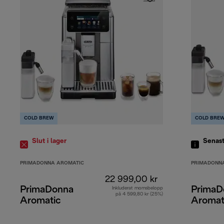
COLD BREW
COLD BRE
Slut i lager
Senas
PRIMADONNA AROMATIC
PRIMADONN
22 999,00 kr
PrimaDonna
PrimaD
Inkluderat momsbelopp
på 4 599,80 kr (25%)
Aromatic
Aromat