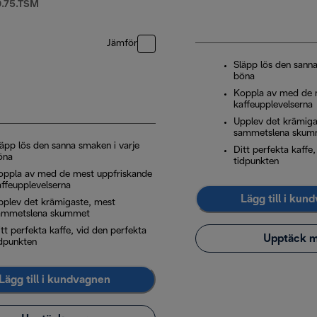
.75.TSM
Jämför
Släpp lös den sanna
böna
Koppla av med de 
kaffeupplevelserna
Upplev det krämiga
sammetslena skum
läpp lös den sanna smaken i varje
Ditt perfekta kaffe
öna
tidpunkten
oppla av med de mest uppfriskande
affeupplevelserna
Lägg till i kun
pplev det krämigaste, mest
ammetslena skummet
tt perfekta kaffe, vid den perfekta
Upptäck 
idpunkten
Lägg till i kundvagnen