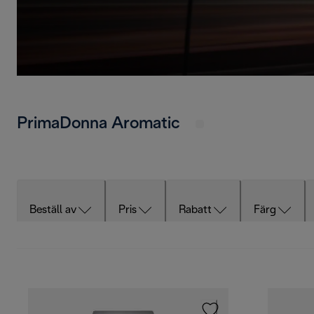
PrimaDonna Aromatic
Beställ av
Pris
Rabatt
Färg