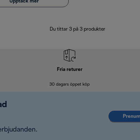
Upptäck mer
Du tittar 3 på 3 produkter
Fria returer
30 dagars öppet köp
ad
Prenume
erbjudanden.