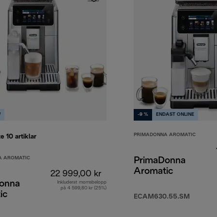
W
-9 %
ENDAST ONLINE
PRIMADONNA AROMATIC
te 10
artiklar
A AROMATIC
PrimaDonna
Aromatic
22 999,00 kr
onna
Inkluderat momsbelopp
på 4 599,80 kr (25%)
ic
ECAM630.55.SM