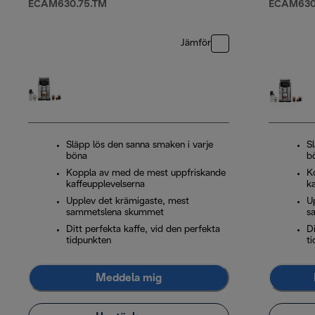
ECAM630.75.TM
ECAM630
Jämför
Släpp lös den sanna smaken i varje
S
böna
b
Koppla av med de mest uppfriskande
K
kaffeupplevelserna
k
Upplev det krämigaste, mest
U
sammetslena skummet
s
Ditt perfekta kaffe, vid den perfekta
Di
tidpunkten
t
Meddela mig