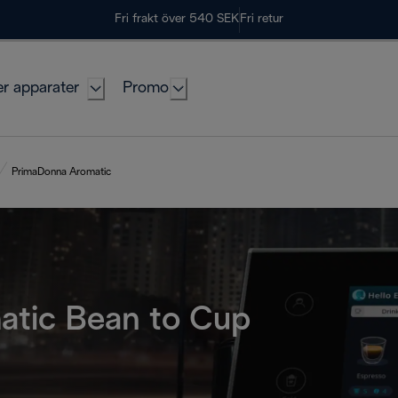
Fri frakt över 540 SEK
Fri retur
er apparater
Promo
PrimaDonna Aromatic
tic Bean to Cup