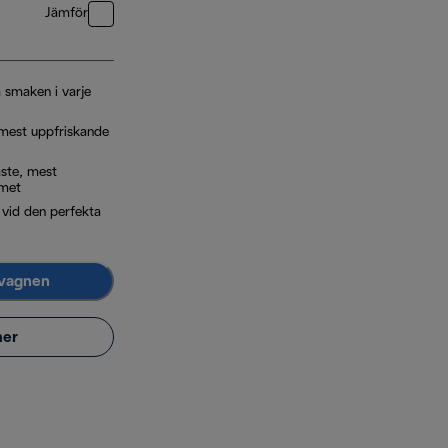
Jämför
 smaken i varje
mest uppfriskande
ste, mest
met
, vid den perfekta
dvagnen
mer