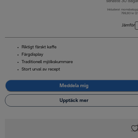
senaste 30 daga
Inkluderat momsbelop
799,80 kr (
Jämför
Riktigt färskt kaffe
Färgdisplay
Traditionell mjölkskummare
Stort urval av recept
Meddela mig
Upptäck mer