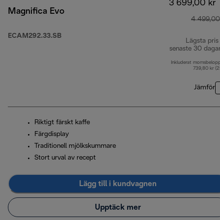
3 699,00 kr
Magnifica Evo
4 499,00
ECAM292.33.SB
Lägsta pris
senaste 30 daga
Inkluderat momsbelop
739,80 kr (
Jämför
Riktigt färskt kaffe
Färgdisplay
Traditionell mjölkskummare
Stort urval av recept
Lägg till i kundvagnen
Upptäck mer