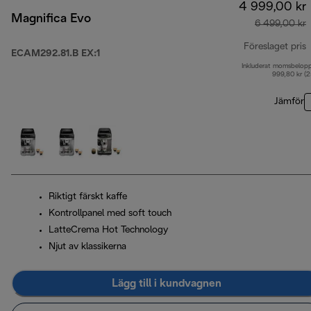
4 999,00 kr
Magnifica Evo
6 499,00 kr
Föreslaget pris
ECAM292.81.B EX:1
Inkluderat momsbelop
u
999,80 kr (
Jämför
Riktigt färskt kaffe
Kontrollpanel med soft touch
LatteCrema Hot Technology
Njut av klassikerna
Lägg till i kundvagnen