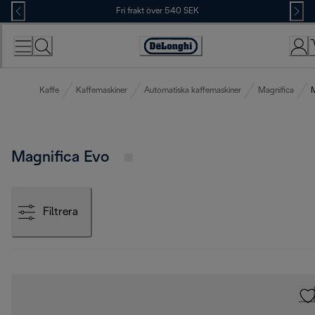
Skip
Fri frakt över 540 SEK
to
Content
Accessibility
Statement
Kaffe
Kaffemaskiner
Automatiska kaffemaskiner
Magnifica
M
Magnifica Evo
Filtrera