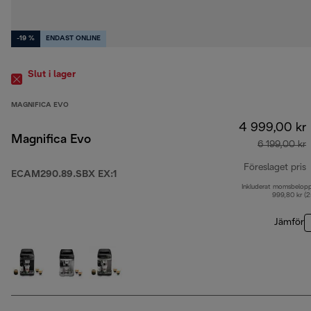
-19 %
ENDAST ONLINE
Slut i lager
MAGNIFICA EVO
4 999,00 kr
Magnifica Evo
6 199,00 kr
Föreslaget pris
ECAM290.89.SBX EX:1
Inkluderat momsbelop
u
999,80 kr (
Jämför