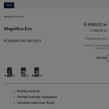
-16 %
MAGNIFICA EVO
5 999,00 kr
Magnifica Evo
7 149,00 kr
Föreslaget pris
ECAM290.85.SBX EX:1
Inkluderat momsbelop
u
1 199,80 kr (
Jämför
Smidig kontroll
Perfekt krämigt mjölkskum
Variation med One-Touch