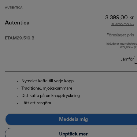
AUTENTICA
3 399,00 kr
Autentica
5 699,00 kr
Föreslaget pris
ETAM29.510.B
Inkluderat momsbelop
u
679,80 kr (
Jämför
Nymalet kaffe till varje kopp
Traditionell mjölkskummare
Ditt kaffe på en knapptryckning
Lätt att rengöra
Meddela mig
Upptäck mer