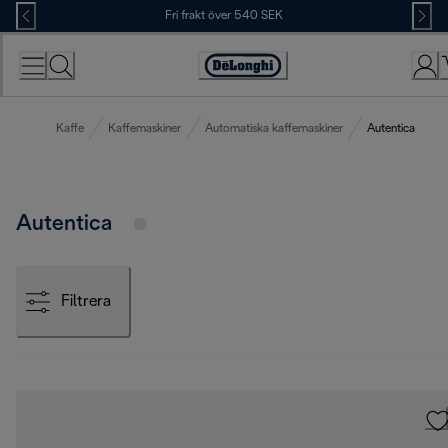
Skip
Fri frakt över 540 SEK
to
Content
Accessibility
Statement
Kaffe
Kaffemaskiner
Automatiska kaffemaskiner
Autentica
Autentica
Filtrera