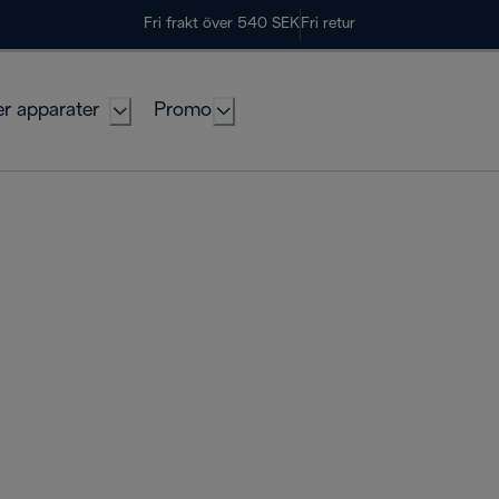
Fri frakt över 540 SEK
Fri retur
er apparater
Promo