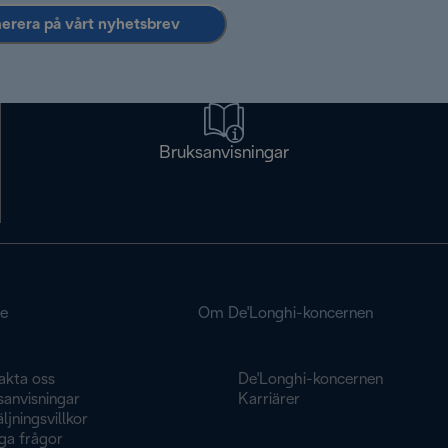
rera på vårt nyhetsbrev
Bruksanvisningar
ce
Om De'Longhi-koncernen
akta oss
De'Longhi-koncernen
sanvisningar
Karriärer
ljningsvillkor
ga frågor