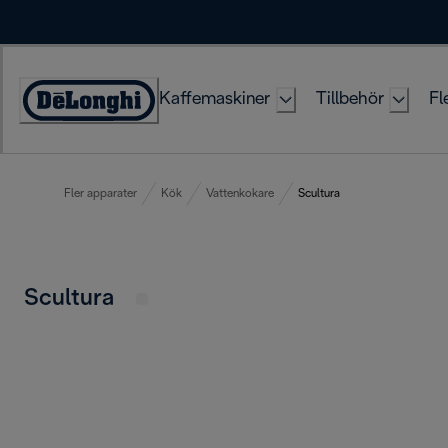
Skip
to
Content
Kaffemaskiner
Tillbehör
Fl
Accessibility
Statement
Fler apparater
Kök
Vattenkokare
Scultura
Scultura