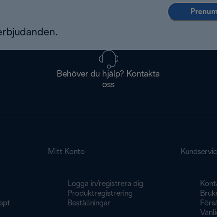
Prenume
erbjudanden.
Behöver du hjälp? Kontakta
oss
Mitt Konto
Kundservi
Logga in/registrera dig
Kont
Produktregistrering
Bruk
ept
Beställningar
Försä
Vanli