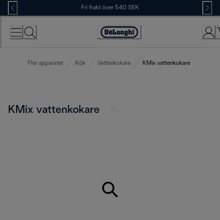
Skip
Fri frakt över 540 SEK
to
Content
Accessibility
Statement
Fler apparater
Kök
Vattenkokare
KMix vattenkokare
KMix vattenkokare