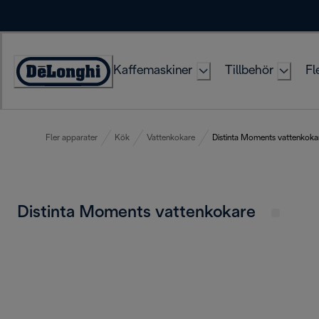
Skip
to
Content
Kaffemaskiner
Tillbehör
Fl
Accessibility
Statement
Fler apparater
Kök
Vattenkokare
Distinta Moments vattenkoka
Distinta Moments vattenkokare