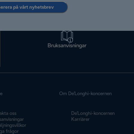
rera på vårt nyhetsbrev
Bruksanvisningar
ce
Om De'Longhi-koncernen
akta oss
De'Longhi-koncernen
sanvisningar
Karriärer
ljningsvillkor
ga frågor