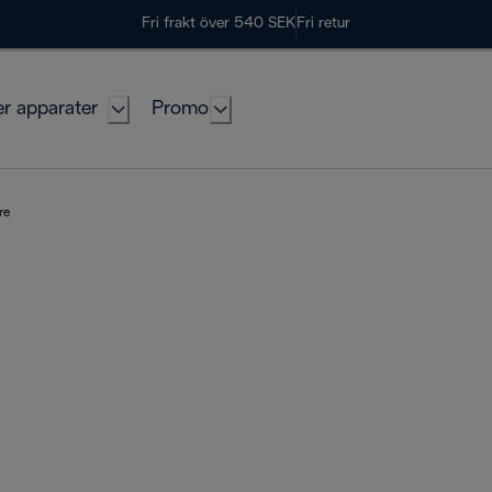
Fri frakt över 540 SEK
Fri retur
er apparater
Promo
re