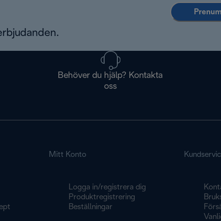
Prenume
erbjudanden.
Behöver du hjälp? Kontakta
oss
Mitt Konto
Kundservi
Logga in/registrera dig
Kont
Produktregistrering
Bruk
ept
Beställningar
Försä
Vanli