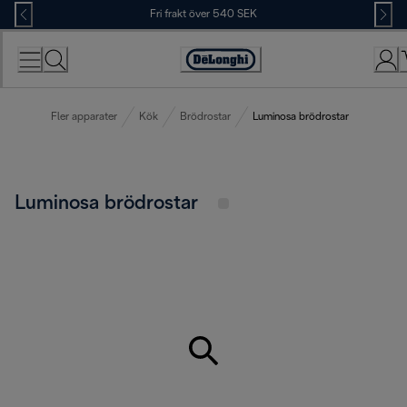
Skip
Fri frakt över 540 SEK
to
Content
Accessibility
Statement
Fler apparater
Kök
Brödrostar
Luminosa brödrostar
Luminosa brödrostar