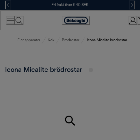
Skip
Fri frakt över 540 SEK
to
Content
Accessibility
Statement
Fler apparater
Kök
Brödrostar
Icona Micalite brödrostar
Icona Micalite brödrostar