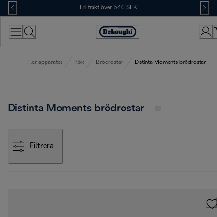
Skip
Fri frakt över 540 SEK
to
Content
Accessibility
Statement
Fler apparater
Kök
Brödrostar
Distinta Moments brödrostar
Distinta Moments brödrostar
Filtrera