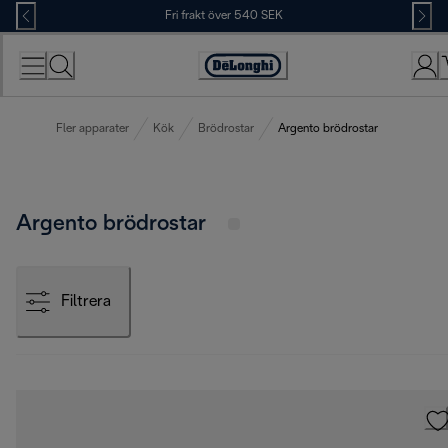
Skip
Fri frakt över 540 SEK
to
Content
Accessibility
Statement
Fler apparater
Kök
Brödrostar
Argento brödrostar
Argento brödrostar
Filtrera