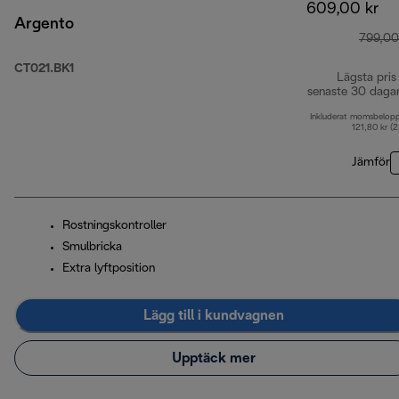
609,00 kr
Argento
799,00
CT021.BK1
Lägsta pris
senaste 30 daga
Inkluderat momsbelop
121,80 kr (
Jämför
Rostningskontroller
Smulbricka
Extra lyftposition
Lägg till i kundvagnen
Upptäck mer