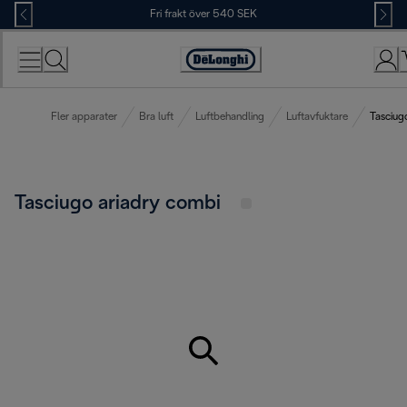
Skip
Fri frakt över 540 SEK
to
Content
Accessibility
Statement
Fler apparater
Bra luft
Luftbehandling
Luftavfuktare
Tasciug
Tasciugo ariadry combi