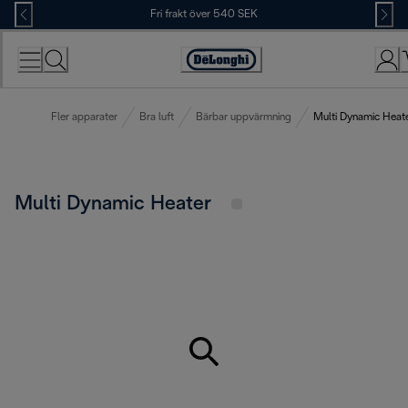
Skip
Fri frakt över 540 SEK
to
Content
Accessibility
Statement
Fler apparater
Bra luft
Bärbar uppvärmning
Multi Dynamic Heat
Multi Dynamic Heater