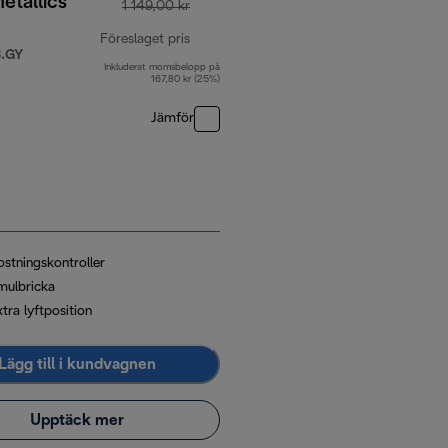
etallics
1 149,00 kr
Föreslaget pris
.GY
Inkluderat momsbelopp på
ursprungligt pris 1 149,00 kr
167,80 kr (25%)
Jämför
00 kr
ostningskontroller
mulbricka
tra lyftposition
Lägg till i kundvagnen
Upptäck mer