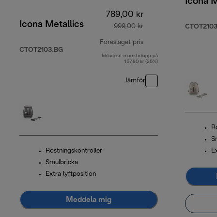
Icona M
789,00 kr
Icona Metallics
999,00 kr
CTOT2103
Föreslaget pris
CTOT2103.BG
Inkluderat momsbelopp på
ursprungligt pris 999,
157,80 kr (25%)
Jämför
R
S
Rostningskontroller
Ex
Smulbricka
Extra lyftposition
Meddela mig