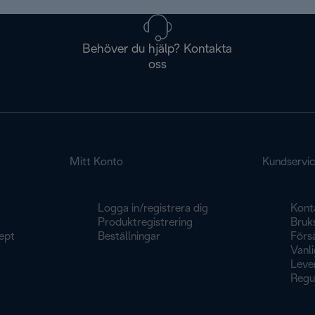
Behöver du hjälp? Kontakta
oss
Mitt Konto
Kundservi
Logga in/registrera dig
Kont
Produktregistrering
Bruk
ept
Beställningar
Försä
Vanli
Leve
Regu