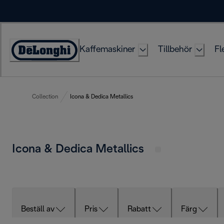
Skip
to
Content
Kaffemaskiner
Tillbehör
Fl
Accessibility
Statement
Collection
Icona & Dedica Metallics
Icona & Dedica Metallics
Beställ av
Pris
Rabatt
Färg