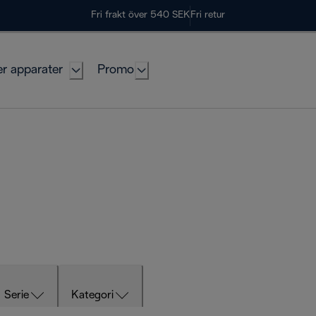
Fri frakt över 540 SEK
Fri retur
er apparater
Promo
Serie
Kategori