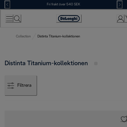
Skip
Fri frakt över 540 SEK
to
Content
Accessibility
Statement
Collection
Distinta Titanium-kollektionen
Distinta Titanium-kollektionen
Filtrera