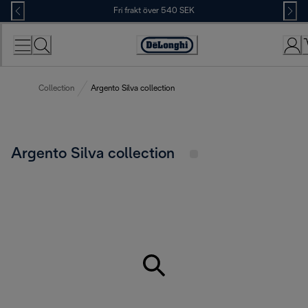
Skip
Fri frakt över 540 SEK
to
Content
Accessibility
Statement
Collection
Argento Silva collection
Argento Silva collection