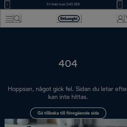
Skip
Fri frakt över 540 SEK
to
Content
Accessibility
Statement
404
Hoppsan, något gick fel. Sidan du letar efte
kan inte hittas.
Gå tillbaka till föregående sida