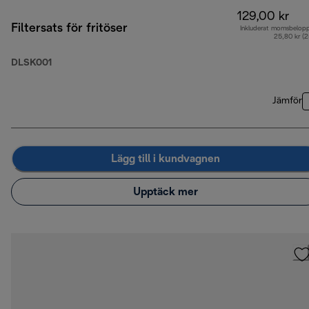
129,00 kr
Filtersats för fritöser
Inkluderat momsbelop
25,80 kr (
DLSK001
Jämför
Lägg till i kundvagnen
Upptäck mer