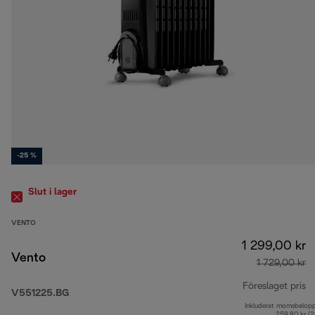
-25 %
Slut i lager
VENTO
1 299,00 kr
Vento
1 729,00 kr
Föreslaget pris
V551225.BG
Inkluderat momsbelop
ur
259,80 kr (