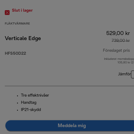
Slut i lager
FLÄKTVÄRMARE
529,00 kr
Verticale Edge
739,00 kr
Föreslaget pris
HFS50D22
Inkluderat momsbelop
ur
105,80 kr (
Jämför
Tre effektnivåer
Handtag
IP21-skydd
Meddela mig