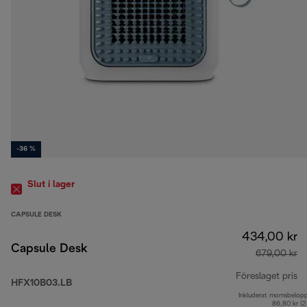
-36 %
Slut i lager
CAPSULE DESK
434,00 kr
Capsule Desk
679,00 kr
Föreslaget pris
HFX10B03.LB
Inkluderat momsbelop
ur
86,80 kr (