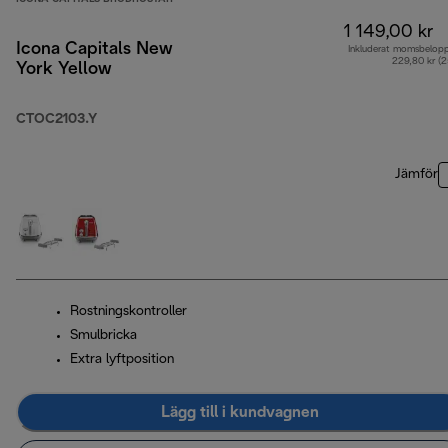
1 149,00 kr
Icona Capitals New
Inkluderat momsbelop
229,80 kr (
York Yellow
CTOC2103.Y
Jämför
Rostningskontroller
Smulbricka
Extra lyftposition
Lägg till i kundvagnen