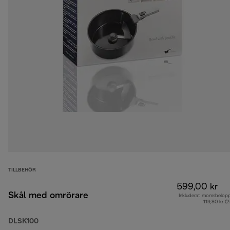
TILLBEHÖR
599,00 kr
Skål med omrörare
Inkluderat momsbelop
119,80 kr (
DLSK100