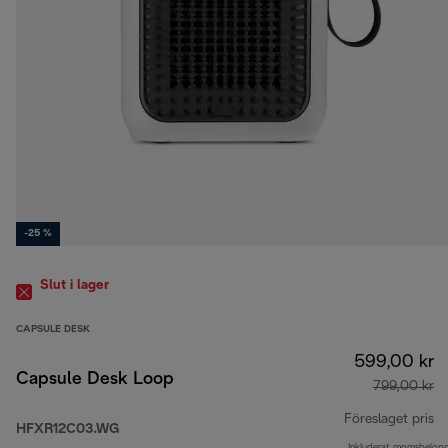
-25 %
Slut i lager
CAPSULE DESK
599,00 kr
Capsule Desk Loop
799,00 kr
Föreslaget pris
HFXR12C03.WG
Inkluderat momsbelop