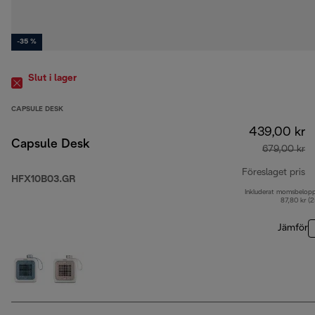
-35 %
Slut i lager
CAPSULE DESK
439,00 kr
Capsule Desk
679,00 kr
Föreslaget pris
HFX10B03.GR
Inkluderat momsbelop
ur
87,80 kr (
Jämför