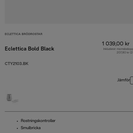
ECLETTICA BRÖDROSTAR
1 039,00 kr
Eclettica Bold Black
Inkluderat momsbelop
207,80 kr (
CTY2103.BK
Jämför
Rostningskontroller
Smulbricka