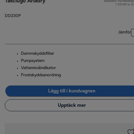
Tasciugo Ariadry
Inkluderat momsbelop
1 337,80 kr (
DD230P
Jämför
Dammskyddsfilter
Pumpsystem
Vattennivåindikator
Frostskyddsanordning
Lägg till i kundvagnen
Upptäck mer