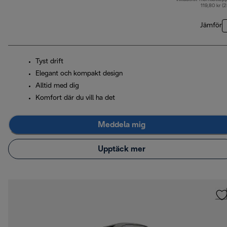
ur
119,80 kr (
Jämför
Tyst drift
Elegant och kompakt design
Alltid med dig
Komfort där du vill ha det
Meddela mig
Upptäck mer