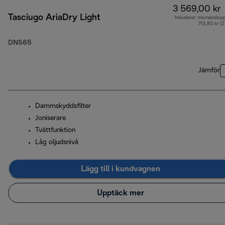
3 569,00 kr
Tasciugo AriaDry Light
Inkluderat momsbelop
713,80 kr (
DNS65
Jämför
Dammskyddsfilter
Joniserare
Tvättfunktion
Låg oljudsnivå
Lägg till i kundvagnen
Upptäck mer