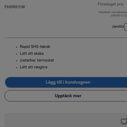
Föreslaget pris
FH2101/1.W
Inkluderat momsbelop
ur
259,80 kr (
Jämför
Rapid SHS-teknik
Lätt att skaka
Justerbar termostat
Lätt att rengöra
Lägg till i kundvagnen
Upptäck mer