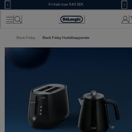
Skip
Fri frakt över 540 SEK
to
Content
Accessibility
Statement
Black Friday
Black Friday Hushållsapparater