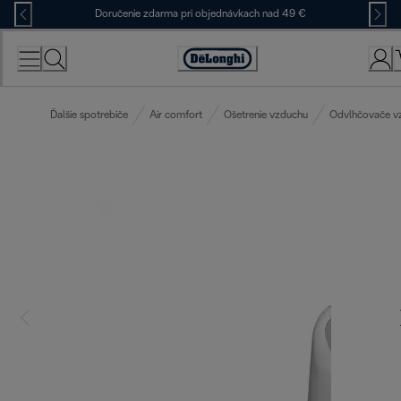
Skip
Doručenie zdarma pri objednávkach nad 49 €
to
Content
Accessibility
Statement
Ďalšie spotrebiče
Air comfort
Ošetrenie vzduchu
Odvlhčovače v