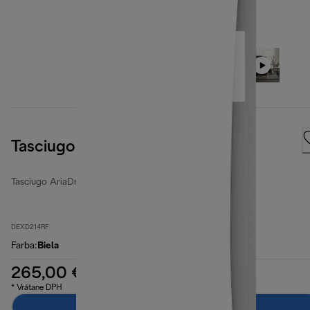
Tasciugo AriaDry Multi
Tasciugo AriaDry Multi
DEXD214RF
Farba
:
Biela
265,00 €
* Vrátane DPH
Pridať do košíka