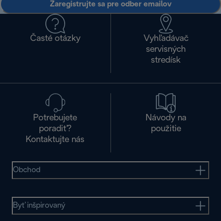
Zaregistrujte sa pre odber emailov
Časté otázky
Vyhľadávač
servisných
stredísk
Potrebujete
Návody na
poradiť?
použitie
Kontaktujte nás
Obchod
Byť inšpirovaný