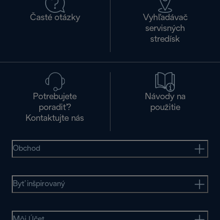
Časté otázky
Vyhľadávač
servisných
stredísk
Potrebujete
Návody na
poradiť?
použitie
Kontaktujte nás
Obchod
Byť inšpirovaný
Môj Účet