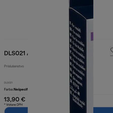
DLS021 Air filter
Príslušenstvo
DLS021
Farba
:
Nešpecifikované
13,90 €
* Vrátane DPH
Pridať do košíka