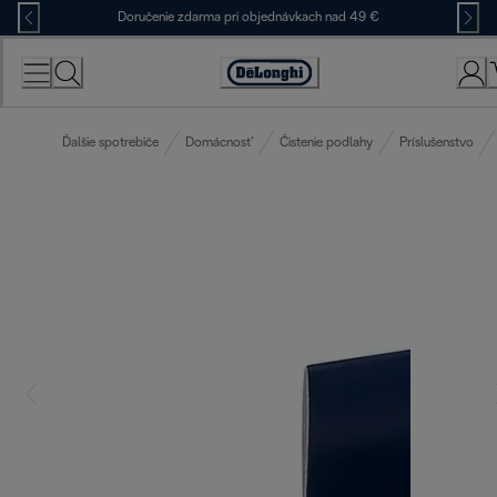
Skip
Doručenie zdarma pri objednávkach nad 49 €
to
Content
Accessibility
Statement
Ďalšie spotrebiče
Domácnosť
Čistenie podlahy
Príslušenstvo