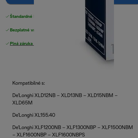
Štandardné bezplatné doručenie
nad 49 €
Bezplatné vrátenie tovaru
Plná záruka výrobcu
Kompatibilné s:
De'Longhi XLD12NB – XLD13NB – XLD15NBM –
XLD65M
De'Longhi XL155.40
De'Longhi XLF1200NB – XLF1300NBP – XLF1500NBM
– XLF1600NBP – XLF1600NBPS