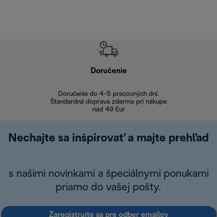
Doručenie
Vr
Doručenie do 4-5 pracovných dní.
Bezproblémové
Štandardná doprava zdarma pri nákupe
nad 49 Eur
Nechajte sa inšpirovať a majte prehľad
s našimi novinkami a špeciálnymi ponukami
priamo do vašej pošty.
Zaregistrujte sa pre odber emailov