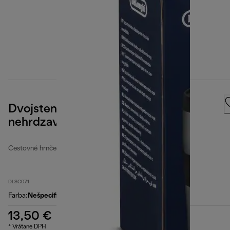
Dvojstenný cestovný hrnček z
nehrdzavejúcej ocele, 235 ml
Cestovné hrnčeky
DLSC074
Farba
:
Nešpecifikované
13,50 €
* Vrátane DPH