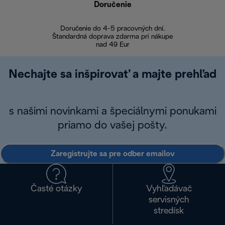
Doručenie
Vr
Doručenie do 4-5 pracovných dní.
Bezproblémové
Štandardná doprava zdarma pri nákupe
nad 49 Eur
Nechajte sa inšpirovať a majte prehľad
s našimi novinkami a špeciálnymi ponukami
priamo do vašej pošty.
Zaregistrujte sa pre odber emailov
Časté otázky
Vyhľadávač
servisných
stredísk