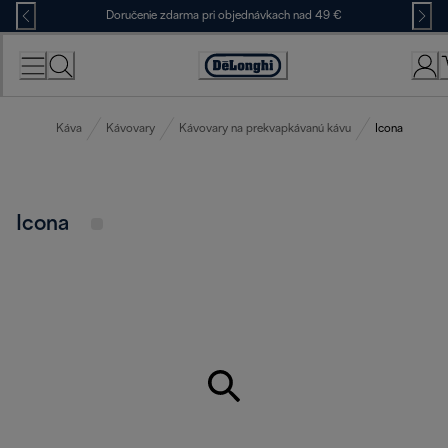
Skip
Doručenie zdarma pri objednávkach nad 49 €
to
Content
Accessibility
Statement
Káva
Kávovary
Kávovary na prekvapkávanú kávu
Icona
Icona