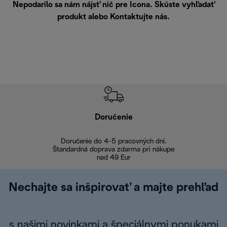
Nepodarilo sa nám nájsť nič pre Icona. Skúste vyhľadať
produkt alebo
Kontaktujte nás
.
Doručenie
Vr
Doručenie do 4-5 pracovných dní.
Bezproblémové
Štandardná doprava zdarma pri nákupe
nad 49 Eur
Nechajte sa inšpirovať a majte prehľad
s našimi novinkami a špeciálnymi ponukami