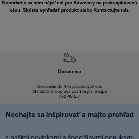
Nepodarilo sa nám nájsť nič pre Kávovary na prekvapkávanú
kávu. Skúste vyhľadať produkt alebo
Kontaktujte nás
.
Doručenie
Vr
Doručenie do 4-5 pracovných dní.
Bezproblémové
Štandardná doprava zdarma pri nákupe
nad 49 Eur
Nechajte sa inšpirovať a majte prehľad
s našimi novinkami a špeciálnymi ponukami