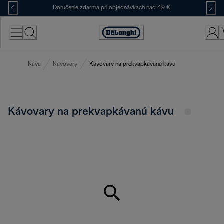
Skip
Doručenie zdarma pri objednávkach nad 49 €
to
Content
Accessibility
Statement
Káva
Kávovary
Kávovary na prekvapkávanú kávu
Kávovary na prekvapkávanú kávu