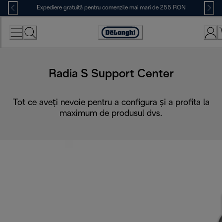
Skip
Expediere gratuită pentru comenzile mai mari de 255 RON
to
Content
Accessibility
Statement
Radia S Support Center
Tot ce aveți nevoie pentru a configura și a profita la
maximum de produsul dvs.