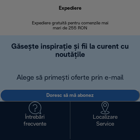
Expediere
R
Expediere gratuită pentru comenzile mai
30 de zi
mari de 255 RON
Găsește inspirație și fii la curent cu
noutățile
Alege să primești oferte prin e-mail
Doresc să mă abonez
Întrebări
Localizare
frecvente
Service