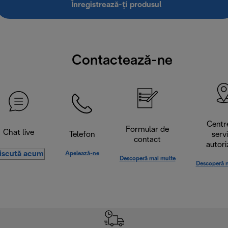
Înregistrează-ți produsul
Contactează-ne
Centr
Formular de
Chat live
Telefon
serv
contact
autori
iscută acum
Apelează-ne
Descoperă mai multe
Descoperă 