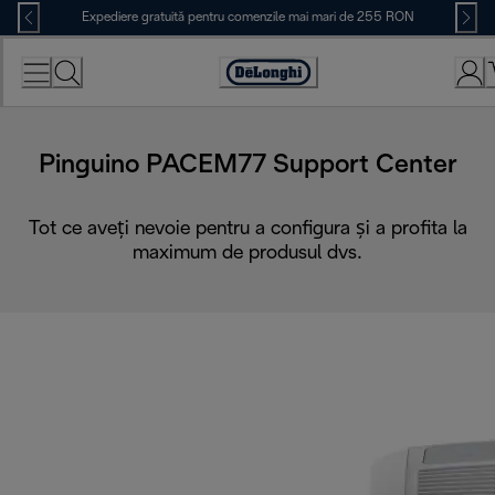
Skip
Expediere gratuită pentru comenzile mai mari de 255 RON
to
Content
Accessibility
Statement
Pinguino PACEM77 Support Center
Tot ce aveți nevoie pentru a configura și a profita la
maximum de produsul dvs.