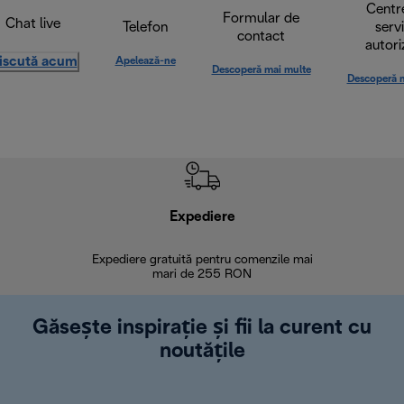
Centr
Formular de
Chat live
Telefon
serv
contact
autori
iscută acum
Apelează-ne
Descoperă mai multe
Descoperă 
Expediere
R
Expediere gratuită pentru comenzile mai
30 de zi
mari de 255 RON
Găsește inspirație și fii la curent cu
noutățile