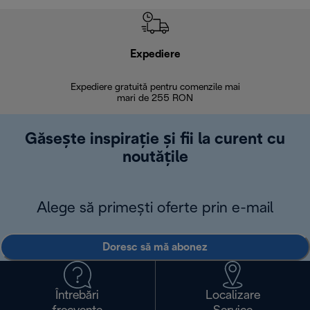
Expediere
R
Expediere gratuită pentru comenzile mai
30 de zi
mari de 255 RON
Găsește inspirație și fii la curent cu
noutățile
Alege să primești oferte prin e-mail
Doresc să mă abonez
Întrebări
Localizare