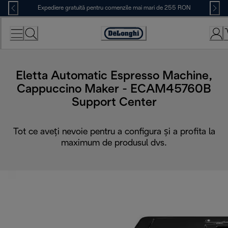
Skip
Expediere gratuită pentru comenzile mai mari de 255 RON
to
Content
Accessibility
Statement
Eletta Automatic Espresso Machine,
Cappuccino Maker - ECAM45760B
Support Center
Tot ce aveți nevoie pentru a configura și a profita la
maximum de produsul dvs.