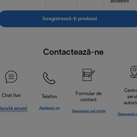
accesorii
Înregistrează-ți produsul
Contactează-ne
Centr
Formular de
Chat live
Telefon
serv
contact
autori
iscută acum
Apelează-ne
Descoperă mai multe
Descoperă 