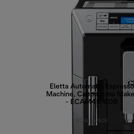
Eletta Automatic Espresso
Machine, Cappuccino Make
- ECAM45760B
ECAM45760B